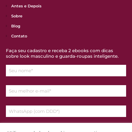
Antes e Depois
Sobre
Blog
Contato
Faça seu cadastro e receba 2 ebooks com dicas
sobre look masculino e guarda-roupas inteligente.
Declaro que aceito os temos da
Política de Privacidade