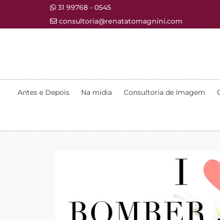
31 99768 - 0545
consultoria@renatatomagnini.com
Antes e Depois
Na midia
Consultoria de Imagem