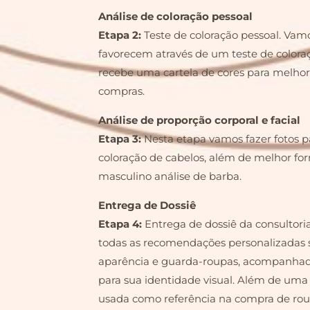
Análise de coloração pessoal
Etapa 2:
Teste de coloração pessoal. Vamo
favorecem através de um teste de coloraçã
recebe uma cartela de cores para melhor
compras.
Análise de proporção corporal e facial
Etapa 3:
Nesta etapa vamos fazer fotos pa
coloração de cabelos, além de melhor fo
masculino análise de barba.
Entrega de Dossiê
Etapa 4:
Entrega de dossiê da consultor
todas as recomendações personalizadas s
aparência e guarda-roupas, acompanhado
para sua identidade visual. Além de uma 
usada como referência na compra de roup