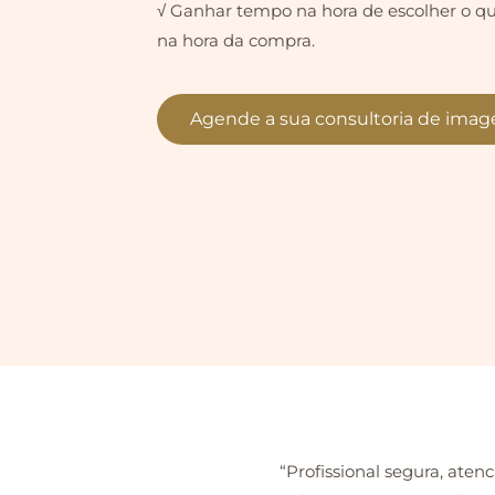
√ Ganhar tempo na hora de escolher o q
na hora da compra.
Agende a sua consultoria de ima
s
“Profissional segura, ate