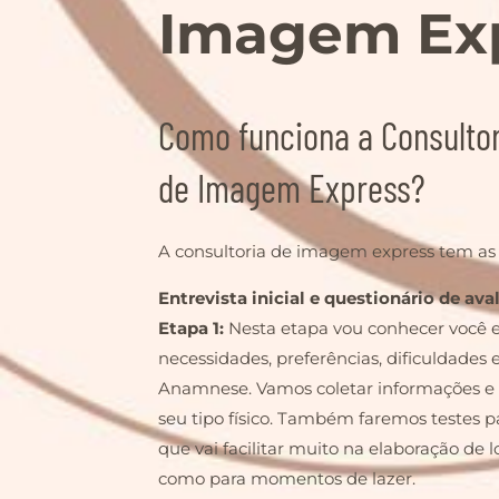
Imagem Ex
Como funciona a Consultor
de Imagem Express?
A consultoria de imagem express tem as
Entrevista inicial e questionário de ava
Etapa 1:
Nesta etapa vou conhecer você 
necessidades, preferências, dificuldades 
Anamnese. Vamos coletar informações e 
seu tipo físico. Também faremos testes par
que vai facilitar muito na elaboração de l
como para momentos de lazer.