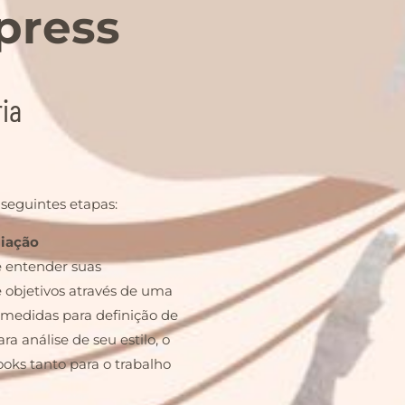
press
ia
 seguintes etapas:
liação
e entender suas
e objetivos através de uma
medidas para definição de
a análise de seu estilo, o
ooks tanto para o trabalho