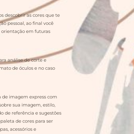
s descobrir as cores que te
o pessoal, ao final você
 orientação em futuras
ra análise de corte e
rmato de óculos e no caso
ia de imagem express com
obre sua imagem, estilo,
 de referência e sugestões
paleta de cores para ser
as, acessórios e