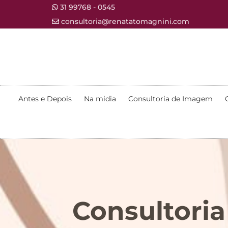
31 99768 - 0545
consultoria@renatatomagnini.com
Antes e Depois
Na midia
Consultoria de Imagem
Consultoria