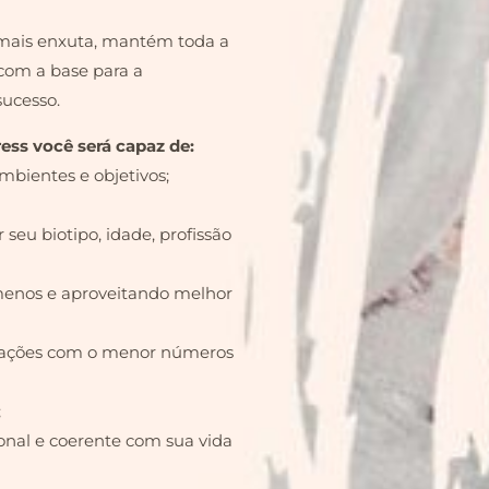
mais enxuta, mantém toda a
com a base para a
sucesso.
ess você será capaz de:
bientes e objetivos;
r seu biotipo, idade, profissão
menos e aproveitando melhor
binações com o menor números
;
onal e coerente com sua vida