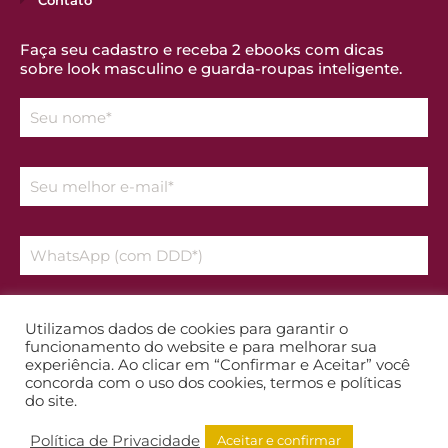
Contato
Faça seu cadastro e receba 2 ebooks com dicas
sobre look masculino e guarda-roupas inteligente.
Declaro que aceito os temos da
Política de Privacidade
Utilizamos dados de cookies para garantir o
funcionamento do website e para melhorar sua
experiência. Ao clicar em “Confirmar e Aceitar” você
Enviar
concorda com o uso dos cookies, termos e políticas
do site.
Política de Privacidade
Aceitar e confirmar
TODOS OS DIREITOS RESERVADOS A RENATA TOMAGNINI© SITE