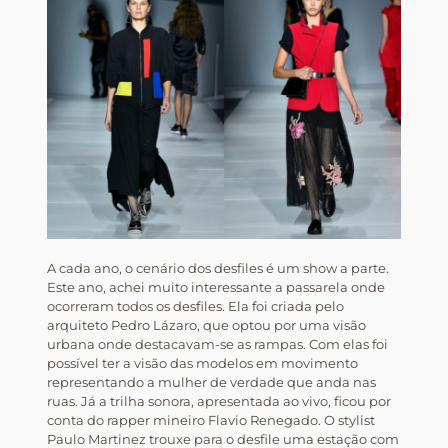
A cada ano, o cenário dos desfiles é um show a parte.
Este ano, achei muito interessante a passarela onde
ocorreram todos os desfiles. Ela foi criada pelo
arquiteto Pedro Lázaro, que optou por uma visão
urbana onde destacavam-se as rampas. Com elas foi
possível ter a visão das modelos em movimento
representando a mulher de verdade que anda nas
ruas. Já a trilha sonora, apresentada ao vivo, ficou por
conta do rapper mineiro Flavio Renegado. O stylist
Paulo Martinez trouxe para o desfile uma estação com