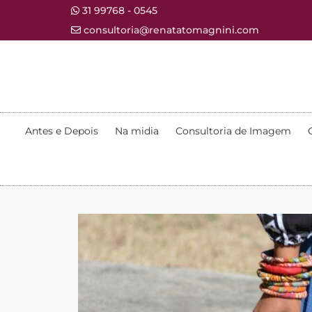
31 99768 - 0545
consultoria@renatatomagnini.com
Antes e Depois
Na midia
Consultoria de Imagem