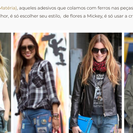
Matéria)
, aqueles adesivos que colamos com ferros nas peças
 é só escolher seu estilo, de flores a Mickey, é só usar a cr