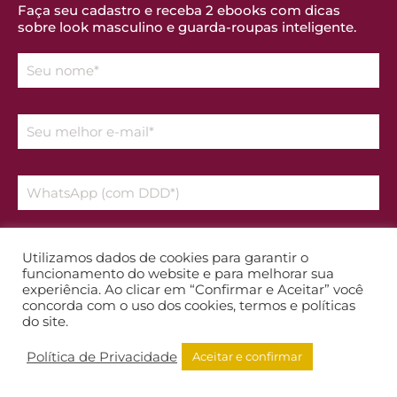
Faça seu cadastro e receba 2 ebooks com dicas
sobre look masculino e guarda-roupas inteligente.
Declaro que aceito os temos da
Política de Privacidade
Utilizamos dados de cookies para garantir o
funcionamento do website e para melhorar sua
experiência. Ao clicar em “Confirmar e Aceitar” você
Enviar
concorda com o uso dos cookies, termos e políticas
do site.
Política de Privacidade
Aceitar e confirmar
TODOS OS DIREITOS RESERVADOS A RENATA TOMAGNINI© SITE
DESENVOLVIDO PELA
WEB41