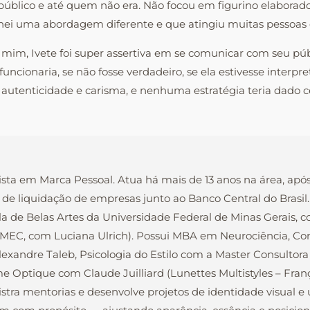
público e até quem não era. Não focou em figurino elaborad
i uma abordagem diferente e que atingiu muitas pessoas q
 mim, Ivete foi super assertiva em se comunicar com seu púb
funcionaria, se não fosse verdadeiro, se ela estivesse inter
utenticidade e carisma, e nenhuma estratégia teria dado cer
ista em Marca Pessoal. Atua há mais de 13 anos na área, apó
 de liquidação de empresas junto ao Banco Central do Brasi
la de Belas Artes da Universidade Federal de Minas Gerais, 
o MEC, com Luciana Ulrich). Possui MBA em Neurociência, C
xandre Taleb, Psicologia do Estilo com a Master Consultora
e Optique com Claude Juilliard (Lunettes Multistyles – Fra
nistra mentorias e desenvolve projetos de identidade visual 