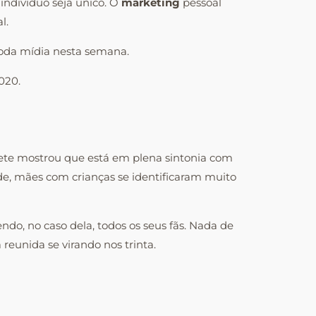
 indivíduo seja único. O
marketing
pessoal
l.
toda mídia nesta semana.
020.
Ivete mostrou que está em plena sintonia com
de, mães com crianças se identificaram muito
do, no caso dela, todos os seus fãs. Nada de
reunida se virando nos trinta.