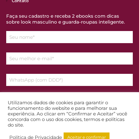
Contato
Faça seu cadastro e receba 2 ebooks com dicas
sobre look masculino e guarda-roupas inteligente.
Declaro que aceito os temos da
Política de Privacidade
Utilizamos dados de cookies para garantir o
funcionamento do website e para melhorar sua
experiência. Ao clicar em “Confirmar e Aceitar” você
Enviar
concorda com o uso dos cookies, termos e políticas
do site.
Política de Privacidade
Aceitar e confirmar
TODOS OS DIREITOS RESERVADOS A RENATA TOMAGNINI© SITE