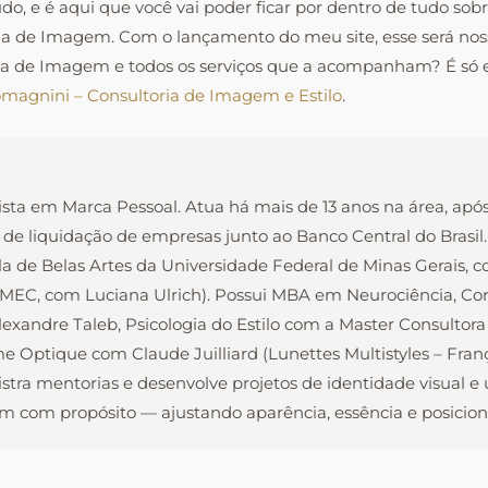
tudo, e é aqui que você vai poder ficar por dentro de tudo 
ia de Imagem. Com o lançamento do meu site, esse será nos
ria de Imagem e todos os serviços que a acompanham? É só 
magnini – Consultoria de Imagem e Estilo
.
ista em Marca Pessoal. Atua há mais de 13 anos na área, apó
 de liquidação de empresas junto ao Banco Central do Brasi
la de Belas Artes da Universidade Federal de Minas Gerais, 
o MEC, com Luciana Ulrich). Possui MBA em Neurociência, C
xandre Taleb, Psicologia do Estilo com a Master Consultora
e Optique com Claude Juilliard (Lunettes Multistyles – Fra
nistra mentorias e desenvolve projetos de identidade visual 
 com propósito — ajustando aparência, essência e posiciona