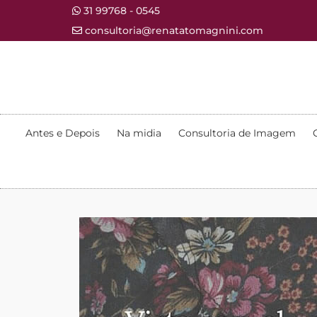
31 99768 - 0545
consultoria@renatatomagnini.com
Antes e Depois
Na midia
Consultoria de Imagem