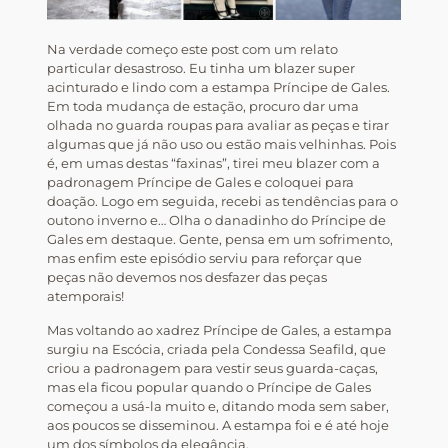
Na verdade começo este post com um relato
particular desastroso. Eu tinha um blazer super
acinturado e lindo com a estampa Príncipe de Gales.
Em toda mudança de estação, procuro dar uma
olhada no guarda roupas para avaliar as peças e tirar
algumas que já não uso ou estão mais velhinhas. Pois
é, em umas destas “faxinas”, tirei meu blazer com a
padronagem Príncipe de Gales e coloquei para
doação. Logo em seguida, recebi as tendências para o
outono inverno e… Olha o danadinho do Príncipe de
Gales em destaque. Gente, pensa em um sofrimento,
mas enfim este episódio serviu para reforçar que
peças não devemos nos desfazer das peças
atemporais!
Mas voltando ao xadrez Príncipe de Gales, a estampa
surgiu na Escócia, criada pela Condessa Seafild, que
criou a padronagem para vestir seus guarda-caças,
mas ela ficou popular quando o Príncipe de Gales
começou a usá-la muito e, ditando moda sem saber,
aos poucos se disseminou. A estampa foi e é até hoje
um dos símbolos da elegância.