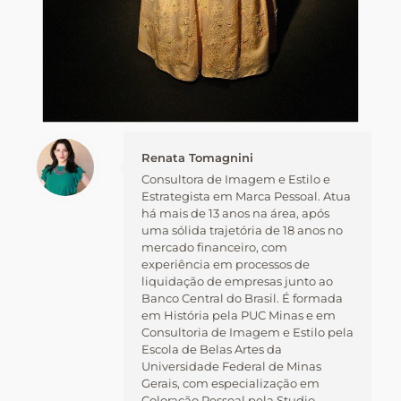
Renata Tomagnini
Consultora de Imagem e Estilo e
Estrategista em Marca Pessoal. Atua
há mais de 13 anos na área, após
uma sólida trajetória de 18 anos no
mercado financeiro, com
experiência em processos de
liquidação de empresas junto ao
Banco Central do Brasil. É formada
em História pela PUC Minas e em
Consultoria de Imagem e Estilo pela
Escola de Belas Artes da
Universidade Federal de Minas
Gerais, com especialização em
Coloração Pessoal pela Studio