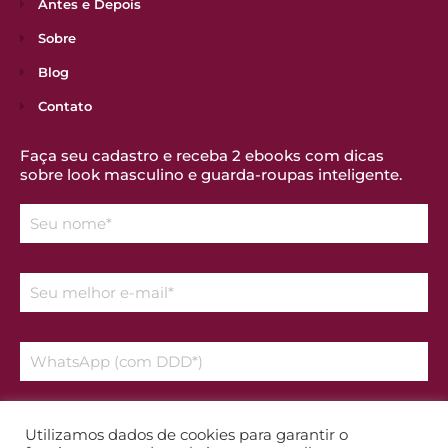
Antes e Depois
Sobre
Blog
Contato
Faça seu cadastro e receba 2 ebooks com dicas
sobre look masculino e guarda-roupas inteligente.
Declaro que aceito os temos da
Política de Privacidade
Utilizamos dados de cookies para garantir o