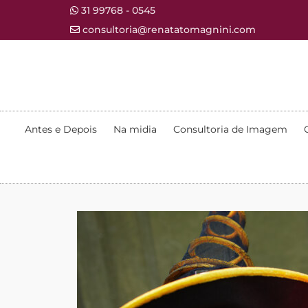
31 99768 - 0545
consultoria@renatatomagnini.com
Antes e Depois
Na midia
Consultoria de Imagem