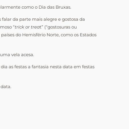
ularmente como o Dia das Bruxas.
 falar da parte mais alegre e gostosa da
amoso “
trick
or
trea
t” (“gostosuras ou
 países do Hemisfério Norte, como os Estados
 uma vela acesa.
a as festas a fantasia nesta data em festas
 data.