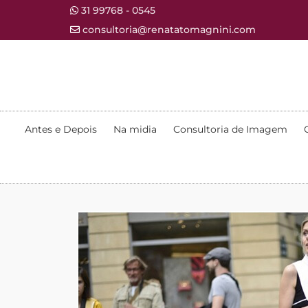
31 99768 - 0545
consultoria@renatatomagnini.com
Antes e Depois
Na midia
Consultoria de Imagem