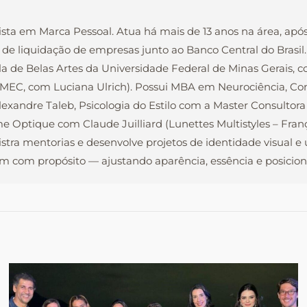
ista em Marca Pessoal. Atua há mais de 13 anos na área, apó
 de liquidação de empresas junto ao Banco Central do Brasi
la de Belas Artes da Universidade Federal de Minas Gerais, 
o MEC, com Luciana Ulrich). Possui MBA em Neurociência, C
xandre Taleb, Psicologia do Estilo com a Master Consultora
e Optique com Claude Juilliard (Lunettes Multistyles – Fra
nistra mentorias e desenvolve projetos de identidade visual 
 com propósito — ajustando aparência, essência e posiciona