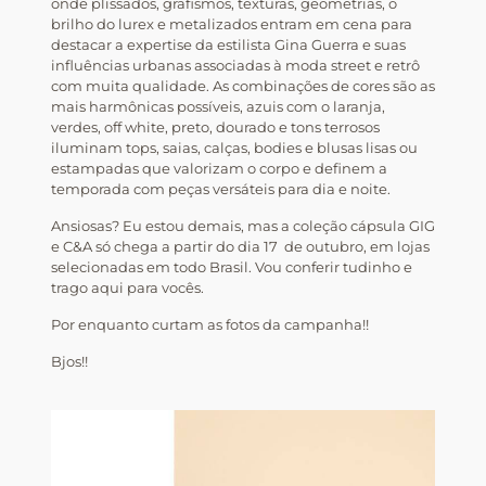
onde plissados, grafismos, texturas, geometrias, o
brilho do lurex e metalizados entram em cena para
destacar a expertise da estilista Gina Guerra e suas
influências urbanas associadas à moda street e retrô
com muita qualidade. As combinações de cores são as
mais harmônicas possíveis, azuis com o laranja,
verdes, off white, preto, dourado e tons terrosos
iluminam tops, saias, calças, bodies e blusas lisas ou
estampadas que valorizam o corpo e definem a
temporada com peças versáteis para dia e noite.
Ansiosas? Eu estou demais, mas a coleção cápsula GIG
e C&A só chega a partir do dia 17 de outubro, em lojas
selecionadas em todo Brasil. Vou conferir tudinho e
trago aqui para vocês.
Por enquanto curtam as fotos da campanha!!
Bjos!!