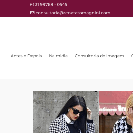
31 99768 - 0545
consultoria@renatatomagnini.com
Antes e Depois
Na midia
Consultoria de Imagem