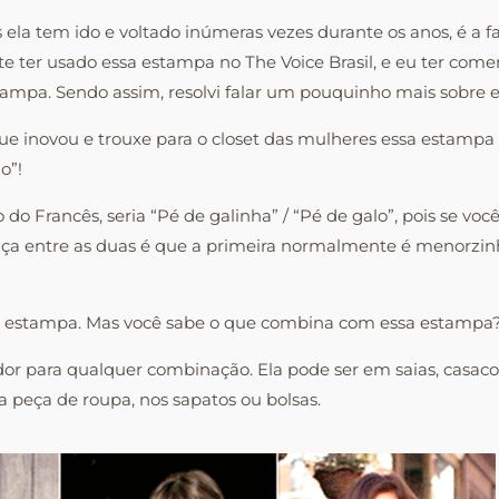
la tem ido e voltado inúmeras vezes durante os anos, é a fa
te ter usado essa estampa no The Voice Brasil,
e eu ter comen
mpa. Sendo assim, resolvi falar um pouquinho mais sobre e
ue inovou e trouxe para o closet das mulheres essa estampa 
o”!
do Francês, seria “Pé de galinha” / “Pé de galo”, pois se voc
nça entre as duas é que a primeira normalmente é menorz
da estampa. Mas você sabe o que combina com essa estampa
itador para qualquer combinação. Ela pode ser em saias, casa
a peça de roupa, nos sapatos ou bolsas.