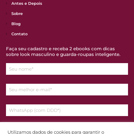
Antes e Depois
Sobre
Blog
Contato
Faça seu cadastro e receba 2 ebooks com dicas
sobre look masculino e guarda-roupas inteligente.
Declaro que aceito os temos da
Política de Privacidade
Utilizamos dados de cookies para garantir o