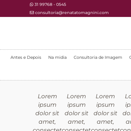
31 99768 - 0545
consultoria@renatatomagnini.com
Antes e Depois
Na midia
Consultoria de Imagem
Lorem
Lorem
Lorem
L
ipsum
ipsum
ipsum
i
dolor sit
dolor sit
dolor sit
dol
amet,
amet,
amet,
a
consectetur
consectetur
consectetur
con