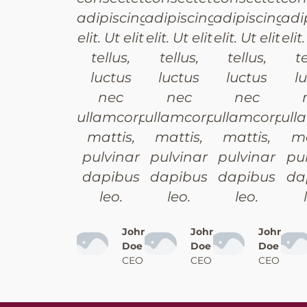
adipiscing
adipiscing
adipiscing
adi
elit. Ut elit
elit. Ut elit
elit. Ut elit
elit
tellus,
tellus,
tellus,
te
luctus
luctus
luctus
l
nec
nec
nec
ullamcorper
ullamcorper
ullamcorper
ull
mattis,
mattis,
mattis,
ma
pulvinar
pulvinar
pulvinar
pu
dapibus
dapibus
dapibus
da
leo.
leo.
leo.
John
John
John
Doe
Doe
Doe
CEO
CEO
CEO