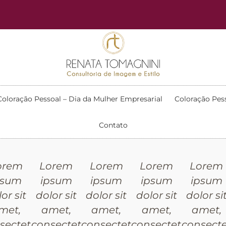
Coloração Pessoal – Dia da Mulher Empresarial
Coloração Pes
Contato
orem
Lorem
Lorem
Lorem
Lorem
psum
ipsum
ipsum
ipsum
ipsum
or sit
dolor sit
dolor sit
dolor sit
dolor si
met,
amet,
amet,
amet,
amet,
sectetur
consectetur
consectetur
consectetur
consecte