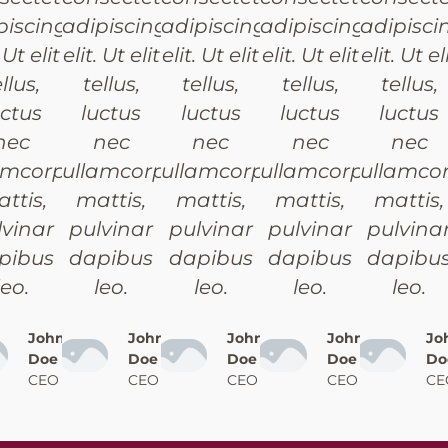
piscing
adipiscing
adipiscing
adipiscing
adipisci
. Ut elit
elit. Ut elit
elit. Ut elit
elit. Ut elit
elit. Ut el
llus,
tellus,
tellus,
tellus,
tellus,
uctus
luctus
luctus
luctus
luctus
nec
nec
nec
nec
nec
amcorper
ullamcorper
ullamcorper
ullamcorper
ullamco
ttis,
mattis,
mattis,
mattis,
mattis,
lvinar
pulvinar
pulvinar
pulvinar
pulvina
pibus
dapibus
dapibus
dapibus
dapibu
leo.
leo.
leo.
leo.
leo.
John
John
John
John
Jo
Doe
Doe
Doe
Doe
Do
CEO
CEO
CEO
CEO
CE